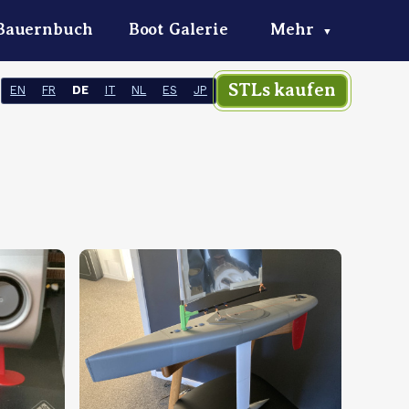
Bauernbuch
Boot Galerie
Mehr
▼
STLs kaufen
EN
FR
DE
IT
NL
ES
JP