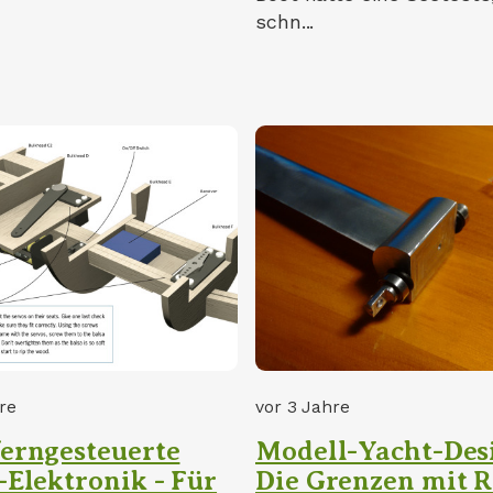
schn...
re
vor 3 Jahre
erngesteuerte
Modell-Yacht-Des
-Elektronik - Für
Die Grenzen mit 