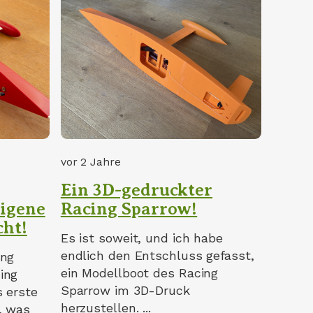
vor 2 Jahre
Ein 3D-gedruckter
eigene
Racing Sparrow!
cht!
Es ist soweit, und ich habe
endlich den Entschluss gefasst,
ung
ein Modellboot des Racing
ing
Sparrow im 3D-Druck
s erste
herzustellen. ...
, was