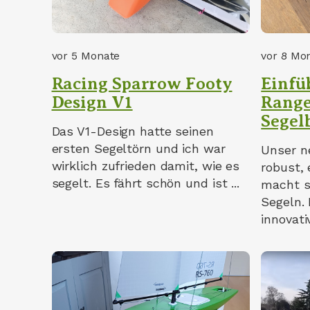
vor 5 Monate
vor 8 Mo
Racing Sparrow Footy
Einfü
Design V1
Range
Segel
Das V1-Design hatte seinen
ersten Segeltörn und ich war
Unser n
wirklich zufrieden damit, wie es
robust,
segelt. Es fährt schön und ist ...
macht s
Segeln.
innovativ