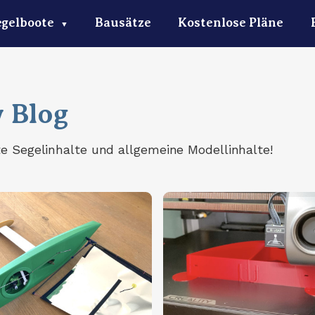
egelboote
Bausätze
Kostenlose Pläne
▼
 Blog
te Segelinhalte und allgemeine Modellinhalte!