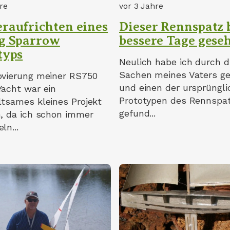
re
vor 3 Jahre
raufrichten eines
Dieser Rennspatz 
g Sparrow
bessere Tage gese
typs
Neulich habe ich durch d
Sachen meines Vaters ge
ovierung meiner RS750
und einen der ursprüngl
Yacht war ein
Prototypen des Rennspa
ltsames kleines Projekt
gefund...
h, da ich schon immer
ln...