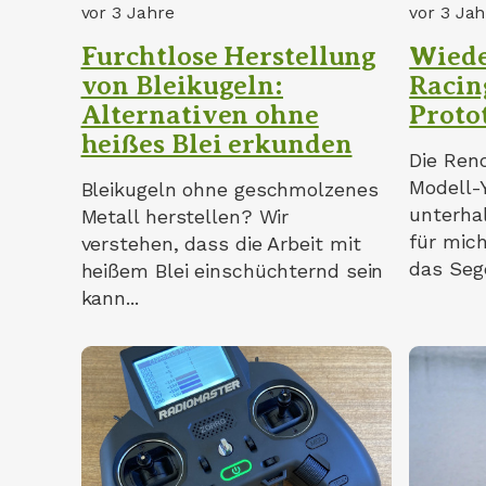
vor 3 Jahre
vor 3 Jah
Furchtlose Herstellung
Wiede
von Bleikugeln:
Racin
Alternativen ohne
Proto
heißes Blei erkunden
Die Ren
Modell-
Bleikugeln ohne geschmolzenes
unterha
Metall herstellen? Wir
für mic
verstehen, dass die Arbeit mit
das Sege
heißem Blei einschüchternd sein
kann...