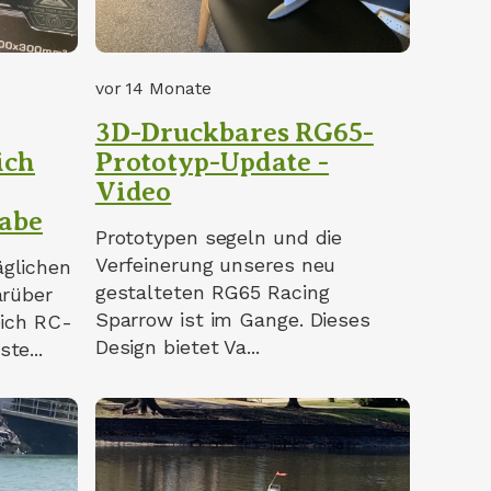
vor 14 Monate
3D-Druckbares RG65-
ich
Prototyp-Update -
Video
habe
Prototypen segeln und die
Verfeinerung unseres neu
glichen
gestalteten RG65 Racing
arüber
Sparrow ist im Gange. Dieses
eich RC-
Design bietet Va...
te...