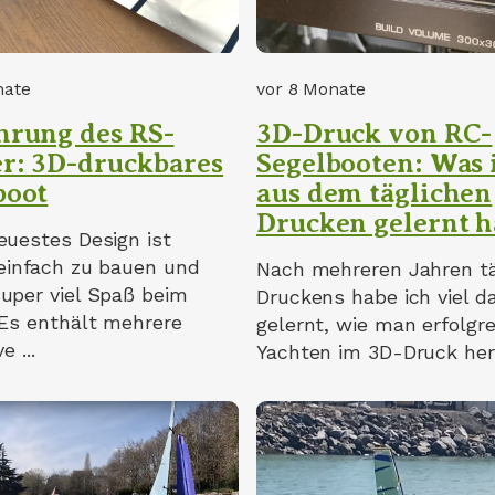
nate
vor 8 Monate
hrung des RS-
3D-Druck von RC-
r: 3D-druckbares
Segelbooten: Was 
boot
aus dem täglichen
Drucken gelernt 
euestes Design ist
 einfach zu bauen und
Nach mehreren Jahren tä
uper viel Spaß beim
Druckens habe ich viel d
 Es enthält mehrere
gelernt, wie man erfolgr
e ...
Yachten im 3D-Druck hers