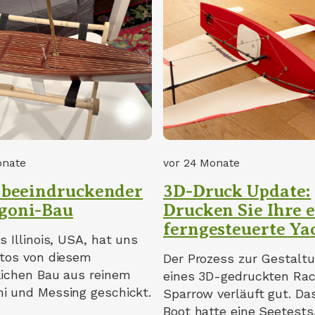
onate
vor 24 Monate
 beeindruckender
3D-Druck Update:
goni-Bau
Drucken Sie Ihre 
ferngesteuerte Ya
s Illinois, USA, hat uns
otos von diesem
Der Prozess zur Gestalt
lichen Bau aus reinem
eines 3D-gedruckten Rac
i und Messing geschickt.
Sparrow verläuft gut. Da
Boot hatte eine Seetests