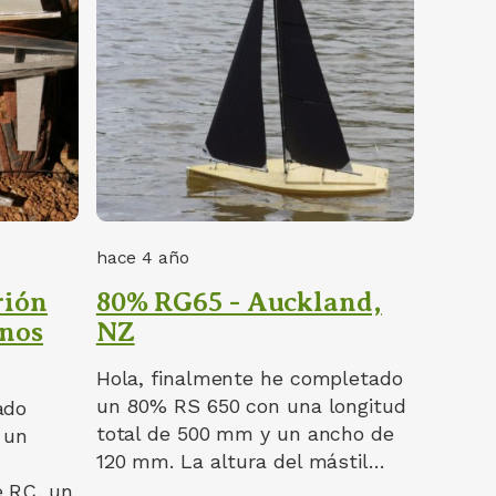
hace 4 año
rión
80% RG65 - Auckland,
enos
NZ
Hola, finalmente he completado
un 80% RS 650 con una longitud
ado
total de 500 mm y un ancho de
 un
120 mm. La altura del mástil…
e RC, un