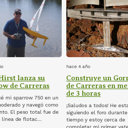
ño
hace 4 año
Hirst lanza su
Construye un Gor
ow de Carreras
de Carreras en m
de 3 horas
cé mi sparrow 750 en un
moderado y navegó como
¡Saludos a todos! He est
to. El peso total fue de
siguiendo el foro durante
la línea de flotac…
tiempo y estoy cerca de
completar mi primer yat