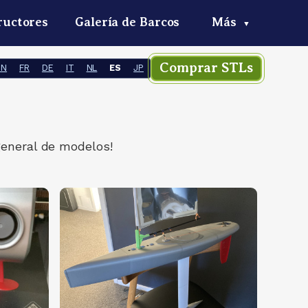
ructores
Galería de Barcos
Más
▼
Comprar STLs
EN
FR
DE
IT
NL
ES
JP
general de modelos!