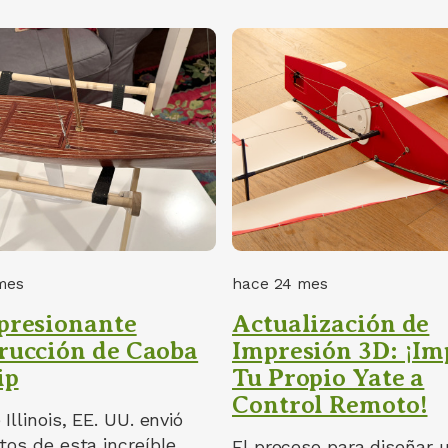
mes
hace 24 mes
presionante
Actualización de
rucción de Caoba
Impresión 3D: ¡I
ip
Tu Propio Yate a
Control Remoto!
 Illinois, EE. UU. envió
tos de esta increíble
El proceso para diseñar 