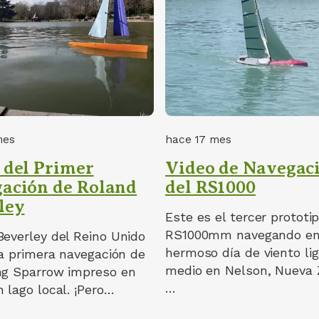
mes
hace 17 mes
 del Primer
Video de Navegac
ación de Roland
del RS1000
ley
Este es el tercer prototi
RS1000mm navegando en
Beverley del Reino Unido
hermoso día de viento lig
la primera navegación de
medio en Nelson, Nueva 
ng Sparrow impreso en
…
 lago local. ¡Pero…