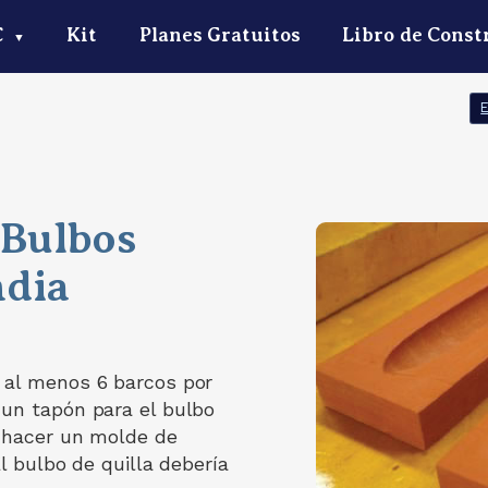
C
Kit
Planes Gratuitos
Libro de Const
▼
 Bulbos
ndia
 al menos 6 barcos por
 un tapón para el bulbo
a hacer un molde de
El bulbo de quilla debería