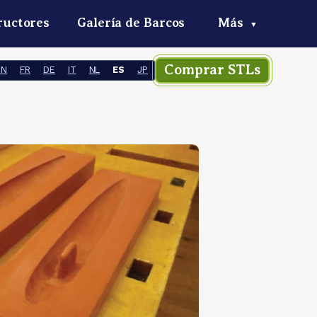
ructores
Galería de Barcos
Más
▼
Comprar STLs
EN
FR
DE
IT
NL
ES
JP