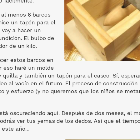
o fácilmente.
 al menos 6 barcos
ice un tapón para el
y voy a hacer un
undición. El bulbo de
dor de un kilo.
acer estos barcos en
or eso haré un molde
de quilla y también un tapón para el casco. Sí, espe
o al vacío en el futuro. El proceso de construcción a
o y esfuerzo (y no queremos que los niños se metan
 está oscureciendo aquí. Después de dos meses, el m
odrás ver tus yemas de los dedos. Así que el tiemp
este año...