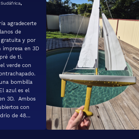
,
Sudáfrica
ría agradecerte
planos de
 gratuita y por
ón impresa en 3D
ré de ti.
 el verde con
contrachapado.
una bombilla
El azul es el
 en 3D. Ambos
ubiertos con
idrio de 48
 pintados con
k.