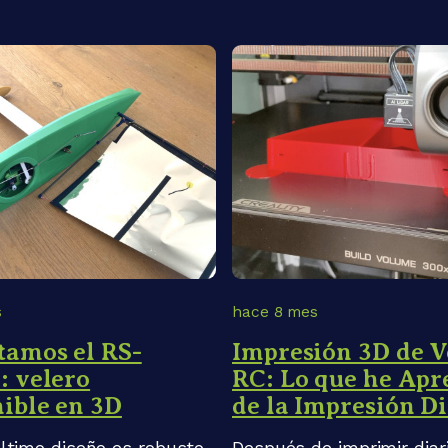
s
hace 8 mes
tamos el RS-
Impresión 3D de V
: velero
RC: Lo que he Apr
ible en 3D
de la Impresión Di
ltimo diseño es robusto,
Después de imprimir dia