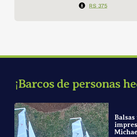
RS 375
¡Barcos de personas hec
Balsas
impres
Michae