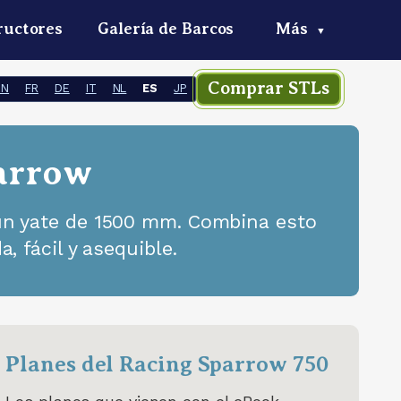
ructores
Galería de Barcos
Más
▼
Comprar STLs
EN
FR
DE
IT
NL
ES
JP
parrow
un yate de 1500 mm. Combina esto
 fácil y asequible.
Planes del Racing Sparrow 750