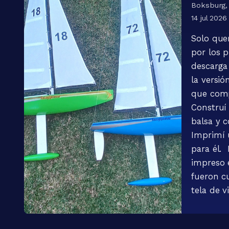
Boksburg, 
14 jul 2026
Solo que
por los 
descarga
la versi
que comp
Construí
balsa y 
Imprimí 
para él. 
impreso
fueron c
tela de v
gramos y
pintura 2