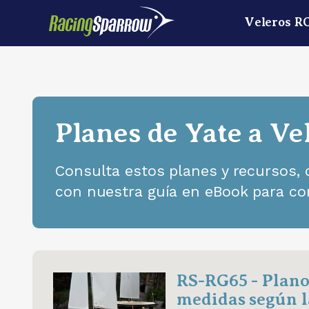
Veleros R
Planes de Yate a V
Consulta estos planes y recursos,
con nuestra guía en eBook para con
RS-RG65 - Plano
medidas según l