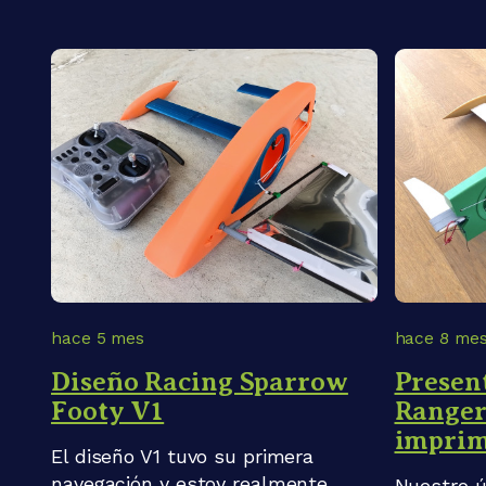
hace 5 mes
hace 8 me
Diseño Racing Sparrow
Presen
Footy V1
Ranger
imprim
El diseño V1 tuvo su primera
navegación y estoy realmente
Nuestro ú