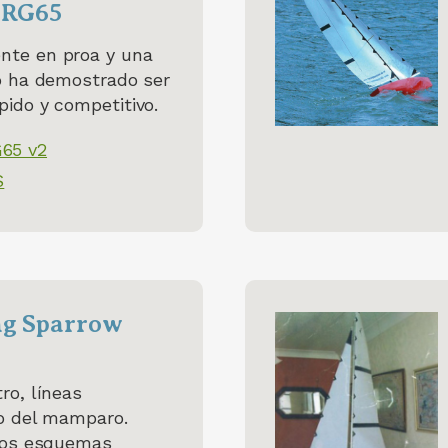
 RG65
te en proa y una
o ha demostrado ser
ido y competitivo.
65 v2
S
ng Sparrow
ro, líneas
o del mamparo.
 los esquemas