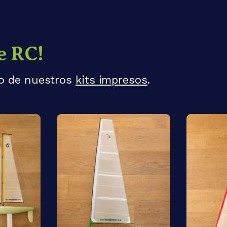
e RC!
no de nuestros
kits impresos
.