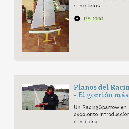
completos.
RS 1000
Planos del Raci
- El gorrión má
Un RacingSparrow en 
excelente introducció
con balsa.