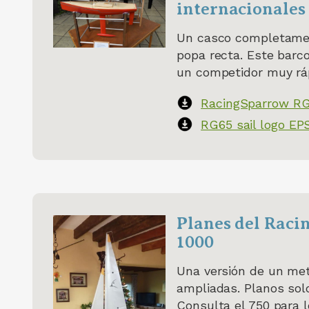
internacionales
Un casco completamen
popa recta. Este barc
un competidor muy ráp
RacingSparrow RG
RG65 sail logo EP
Planes del Raci
1000
Una versión de un met
ampliadas. Planos sol
Consulta el 750 para