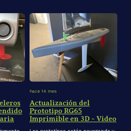
hace 14 mes
eleros
Actualización del
endido
Prototipo RG65
aria
Imprimible en 3D - Video
riamente
Los prototipos están navegando y