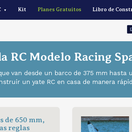
C
Kit
Planes Gratuitos
Libro de Const
▼
ela RC Modelo Racing S
 que van desde un barco de 375 mm hasta 
struir un yate RC en casa de manera rápida,
s de 650 mm,
as reglas