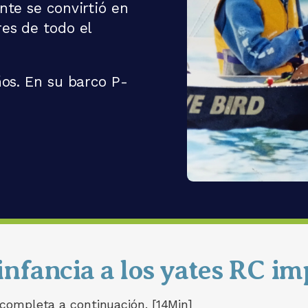
nte se convirtió en
es de todo el
ños. En su barco P-
infancia a los yates RC i
 completa a continuación. [14Min]