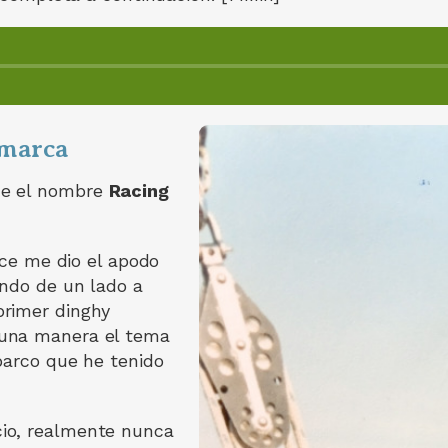
 marca
ne el nombre
Racing
uce me dio el apodo
endo de un lado a
primer dinghy
guna manera el tema
barco que he tenido
io, realmente nunca