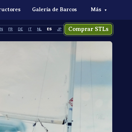
ructores
Galería de Barcos
Más
▼
Comprar STLs
EN
FR
DE
IT
NL
ES
JP