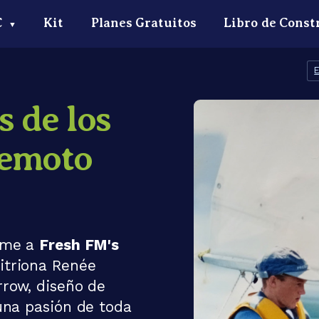
C
Kit
Planes Gratuitos
Libro de Const
▼
s de los
Remoto
irme a
Fresh FM's
itriona Renée
rrow, diseño de
una pasión de toda