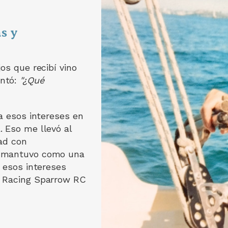
s y
os que recibí vino
untó:
"¿Qué
a esos intereses en
 Eso me llevó al
ad con
e mantuvo como una
 esos intereses
r Racing Sparrow RC