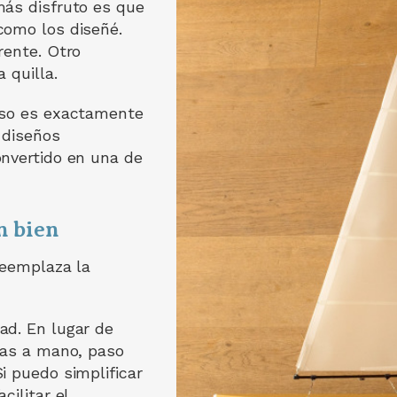
más disfruto es que
como los diseñé.
rente. Otro
 quilla.
eso es exactamente
 diseños
onvertido en una de
n bien
reemplaza la
ad. En lugar de
cas a mano, paso
i puedo simplificar
cilitar el