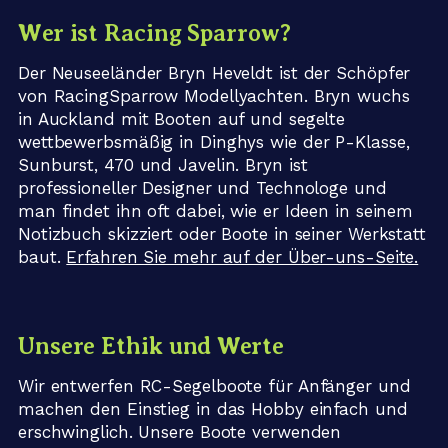
interessiert sind, gedruckte Boote zu verkaufen,
Wer ist Racing Sparrow?
kontaktieren Sie mich. Ich bin immer offen für
Ideen.
Der Neuseeländer Bryn Heveldt ist der Schöpfer
von RacingSparrow Modellyachten. Bryn wuchs
in Auckland mit Booten auf und segelte
wettbewerbsmäßig in Dinghys wie der P-Klasse,
Sunburst, 470 und Javelin. Bryn ist
professioneller Designer und Technologe und
man findet ihn oft dabei, wie er Ideen in seinem
Notizbuch skizziert oder Boote in seiner Werkstatt
baut.
Erfahren Sie mehr auf der Über-uns-Seite.
Unsere Ethik und Werte
Wir entwerfen RC-Segelboote für Anfänger und
machen den Einstieg in das Hobby einfach und
erschwinglich. Unsere Boote verwenden