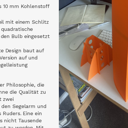
s 10 mm Kohlenstoff
eil mit einem Schlitz
e quadratische
n den Bulb eingesetzt
e Design baut auf
ersion auf und
gelleistung
er Philosophie, die
hne die Qualität zu
t zwei
r den Segelarm und
 Ruders. Eine ein
s nicht Tausende
aut zu werden. Mit