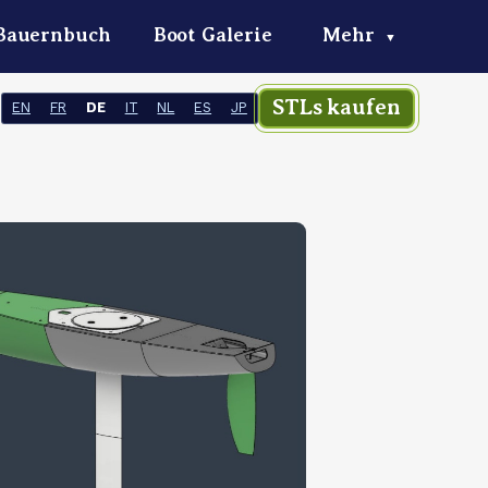
Bauernbuch
Boot Galerie
Mehr
▼
STLs kaufen
EN
FR
DE
IT
NL
ES
JP