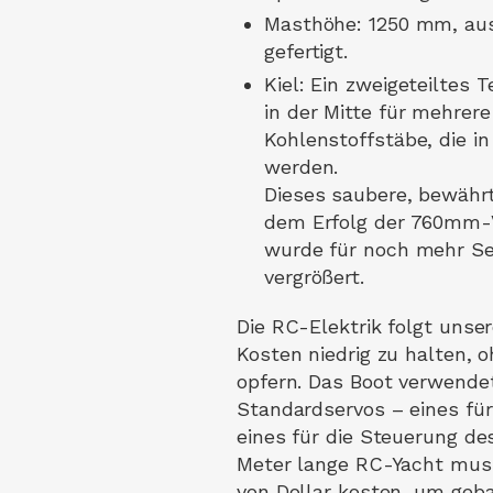
Masthöhe: 1250 mm, au
gefertigt.
Kiel: Ein zweigeteiltes T
in der Mitte für mehrer
Kohlenstoffstäbe, die i
werden.
Dieses saubere, bewährt
dem Erfolg der 760mm-V
wurde für noch mehr Se
vergrößert.
Die RC-Elektrik folgt unser
Kosten niedrig zu halten, o
opfern. Das Boot verwende
Standardservos – eines fü
eines für die Steuerung des
Meter lange RC-Yacht mus
von Dollar kosten, um geb