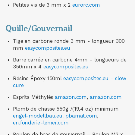
Petites vis de 3 mm x 2
eurorc.com
Quille/Gouvernail
Tige en carbone ronde 3 mm - longueur 300
mm
easycomposites.eu
Barre carrée en carbone 4mm - longueurs de
350mm x 4
easycomposites.eu
Résine Époxy 150ml
easycomposites.eu - slow
cure
Esprits Méthylés
amazon.com
,
amazon.com
Plomb de chasse 550g /(19,4 oz) minimum
engel-modellbau.eu
,
pbamat.com
,
en.fonderie-lemer.com
Boulon de bras de gouvernail – Boulon M2 x