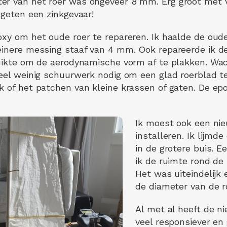
r van het roer was ongeveer 8 mm. Erg groot met ve
rgeten een zinkgevaar!
oxy om het oude roer te repareren. Ik haalde de oude
leinere messing staaf van 4 mm. Ook repareerde ik 
ruikte om de aerodynamische vorm af te plakken. Wa
heel weinig schuurwerk nodig om een glad roerblad te
k of het patchen van kleine krassen of gaten. De epo
Ik moest ook een ni
installeren. Ik lijmd
in de grotere buis. E
ik de ruimte rond de
Het was uiteindelijk 
de diameter van de r
Al met al heeft de n
veel responsiever en