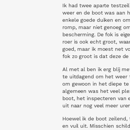
Ik had twee aparte testzeil
weer en de boot was aan he
enkele goede duiken en omv
romp, maar niet genoeg om
bescherming. De fok is eige
roer is ook echt groot, waa
goed, maar ik moest net vo
fok zo groot is dat deze de
Al met al ben ik erg blij 
te uitdagend om het weer t
om gewoon in het diepe te 
algemeen was het veel plez
boot, het inspecteren van 
uit naar nog veel meer ure
Hoewel ik de boot zeilend, 
en vuil uit. Misschien sc