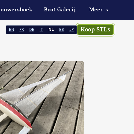
Bouwersboek
Boot Galerij
Meer
▼
Koop STLs
EN
FR
DE
IT
NL
ES
JP