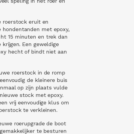
el speling in het roer en
 roerstock eruit en
de hondentanden met epoxy,
cht 15 minuten en trek dan
 krijgen. Een geweldige
xy hecht of bindt niet aan
euwe roerstock in de romp
e eenvoudig de kleinere buis
enmaal op zijn plaats vulde
 nieuwe stock met epoxy.
een vrij eenvoudige klus om
oerstock te verkleinen.
ieuwe roerupgrade de boot
 gemakkelijker te besturen