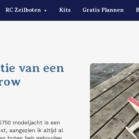
RC Zeilboten
Kits
Gratis Plannen
▼
tie van een
rrow
750 modeljacht is een
t, aangezien ik altijd al
aan boten heb gehouden.