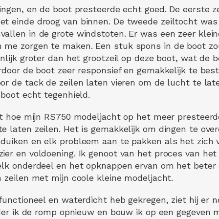
ingen, en de boot presteerde echt goed. De eerste ze
t einde droog van binnen. De tweede zeiltocht was 
allen in de grote windstoten. Er was een zeer klein
 me zorgen te maken. Een stuk spons in de boot zou
nlijk groter dan het grootzeil op deze boot, wat de b
rdoor de boot zeer responsief en gemakkelijk te best
or de tack de zeilen laten vieren om de lucht te l
 boot echt tegenhield.
met hoe mijn RS750 modeljacht op het meer presteerde
e laten zeilen. Het is gemakkelijk om dingen te ove
duiken en elk probleem aan te pakken als het zich 
ier en voldoening. Ik genoot van het proces van het 
elk onderdeel en het opknappen ervan om het beter d
n zeilen met mijn coole kleine modeljacht.
functioneel en waterdicht heb gekregen, ziet hij er 
hilder ik de romp opnieuw en bouw ik op een gegeve