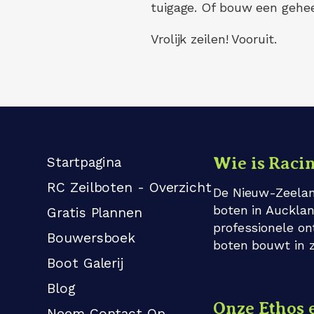
tuigage. Of bouw een gehe
Vrolijk zeilen! Vooruit.
Wie is Raci
Startpagina
RC Zeilboten - Overzicht
De Nieuw-Zeelan
boten in Aucklan
Gratis Plannen
professionele on
Bouwersboek
boten bouwt in z
Boot Galerij
Blog
Onze Ethos
Neem Contact Op