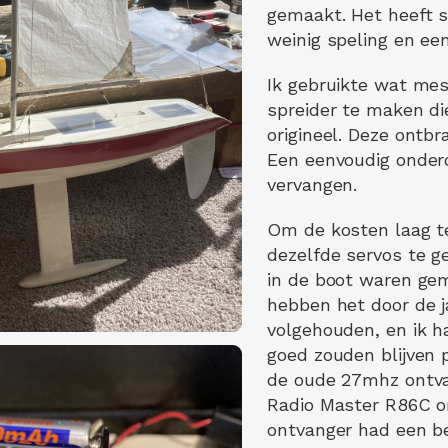
gemaakt. Het heeft s
weinig speling en een
Ik gebruikte wat me
spreider te maken di
origineel. Deze ontbr
Een eenvoudig onder
vervangen.
Om de kosten laag te
dezelfde servos te ge
in de boot waren ge
hebben het door de 
volgehouden, en ik h
goed zouden blijven p
de oude 27mhz ontva
Radio Master R86C o
ontvanger had een b