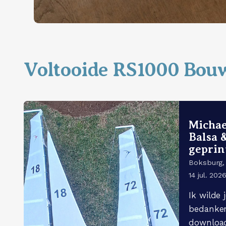
Voltooide RS1000 Bou
Michae
Balsa 
geprin
Boksburg, 
14 jul. 202
Ik wilde
bedanken
downloa