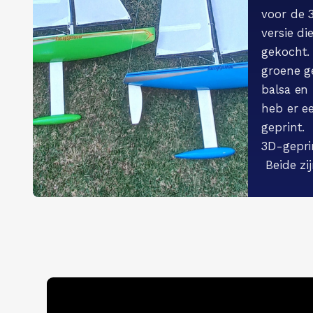
voor de 
versie die
gekocht.
groene 
balsa en 
heb er e
geprint.
3D-geprin
Beide zi
48 gram 
geschilde
Zeilen v
polyeste