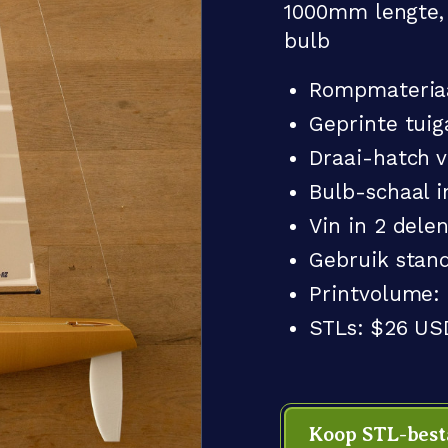
1000mm lengte,
bulb
Rompmateriaa
Geprinte tui
Draai-hatch 
Bulb-schaal i
Vin in 2 dele
Gebruik stand
Printvolume:
STLs: $26 USD
Koop STL-bes