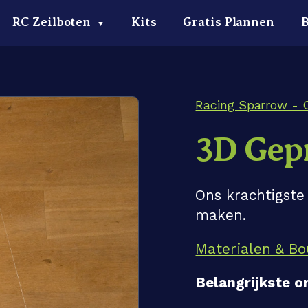
RC Zeilboten
Kits
Gratis Plannen
▼
Racing Sparrow - 
3D Gep
Ons krachtigste
maken.
Materialen & Bo
Belangrijkste 