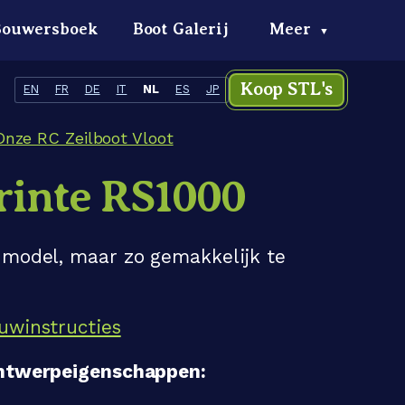
Bouwersboek
Boot Galerij
Meer
▼
Koop STL's
EN
FR
DE
IT
NL
ES
JP
Onze RC Zeilboot Vloot
rinte RS1000
 model, maar zo gemakkelijk te
uwinstructies
ontwerpeigenschappen: