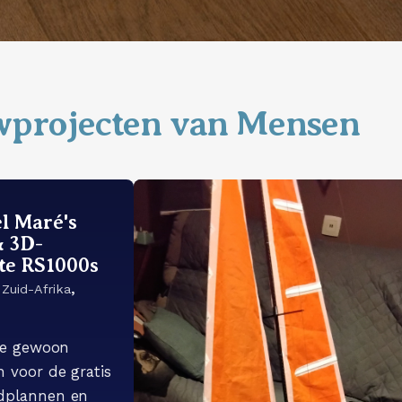
wprojecten van Mensen
l Maré's
& 3D-
te RS1000s
,
Zuid-Afrika
6
 je gewoon
 voor de gratis
dplannen en