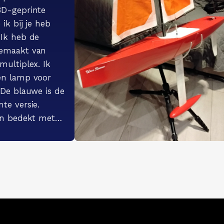
3D-geprinte
 ik bij je heb
 Ik heb de
gemaakt van
multiplex. Ik
en lamp voor
 De blauwe is de
te versie.
jn bedekt met
glasdoek en
rd met 2K verf.
an 100%
r douchegordijn.