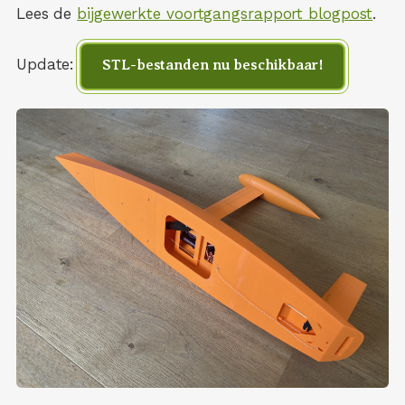
Lees de
bijgewerkte voortgangsrapport blogpost
.
Update:
STL-bestanden nu beschikbaar!